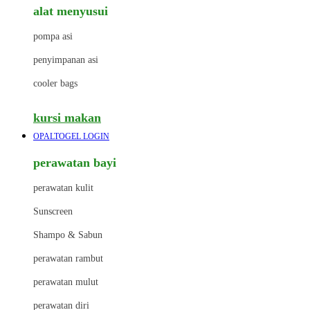
alat menyusui
pompa asi
penyimpanan asi
cooler bags
kursi makan
OPALTOGEL LOGIN
perawatan bayi
perawatan kulit
Sunscreen
Shampo & Sabun
perawatan rambut
perawatan mulut
perawatan diri