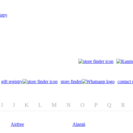
istry
gift registry
store finder
contact 
I
J
K
L
M
N
O
P
Q
R
Airfree
Alamii