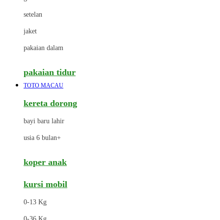
setelan
jaket
pakaian dalam
pakaian tidur
TOTO MACAU
kereta dorong
bayi baru lahir
usia 6 bulan+
koper anak
kursi mobil
0-13 Kg
0-36 Kg